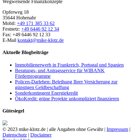
Wegweisende Finanzkonzepte
Opferweg 18
35644 Hohenahr
Mobil:
+49 171 385 33 62
Festnetz:
+49 6446 92 12 34
Fax: +49 6446 92 12 33
E-Mail
kontakt@mike-klotz.de
Aktuelle Blogbeiträge
Immobilienerwerb in Frankreich, Portugal und Spanien
Beratungs- und Antragsservice für WIBANK
Förderprogramme
Policen-Darlehen: Beleihung Ihrer Versicherung zur
günstigen Geldbeschaffung
Sonderkontingent Energiekredit
ÖkoKredit: grüne Projekte unkompliziert finanzieren
Gütesiegel
© 2023 mike-klotz.de | alle Angaben ohne Gewähr |
Impressum
|
Datenschutz
|
Disclaimer