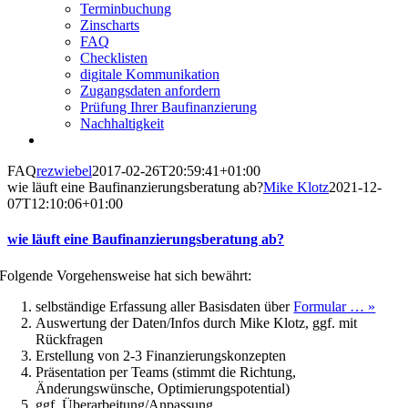
Terminbuchung
Zinscharts
FAQ
Checklisten
digitale Kommunikation
Zugangsdaten anfordern
Prüfung Ihrer Baufinanzierung
Nachhaltigkeit
FAQ
rezwiebel
2017-02-26T20:59:41+01:00
wie läuft eine Baufinanzierungsberatung ab?
Mike Klotz
2021-12-
07T12:10:06+01:00
wie läuft eine Baufinanzierungsberatung ab?
Folgende Vorgehensweise hat sich bewährt:
selbständige Erfassung aller Basisdaten über
Formular … »
Auswertung der Daten/Infos durch Mike Klotz, ggf. mit
Rückfragen
Erstellung von 2-3 Finanzierungskonzepten
Präsentation per Teams (stimmt die Richtung,
Änderungswünsche, Optimierungspotential)
ggf. Überarbeitung/Anpassung