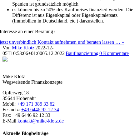
Spanien ist grundsätzlich möglich
es können bis zu 50% des Kaufpreises finanziert werden. Die
Differenz ist aus Eigenkapital oder Eigenkapitalersatz
(Immobilien in Deutschland, etc.) darzustellen.
Interesse an einer Beratung?
jetzt unverbindlich Kontakt aufnehmen und beraten lassen … »
Von
Mike Klotz
|
2022-12-
05T10:53:06+01:00
05.12.2022
|
Baufinanzierung
|
0 Kommentare
Mike Klotz
Wegweisende Finanzkonzepte
Opferweg 18
35644 Hohenahr
Mobil:
+49 171 385 33 62
Festnetz:
+49 6446 92 12 34
Fax: +49 6446 92 12 33
E-Mail
kontakt@mike-klotz.de
Aktuelle Blogbeiträge